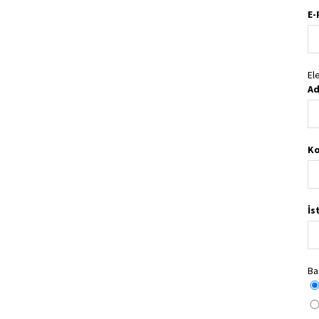
E-
El
Ad
Ko
İs
Ba