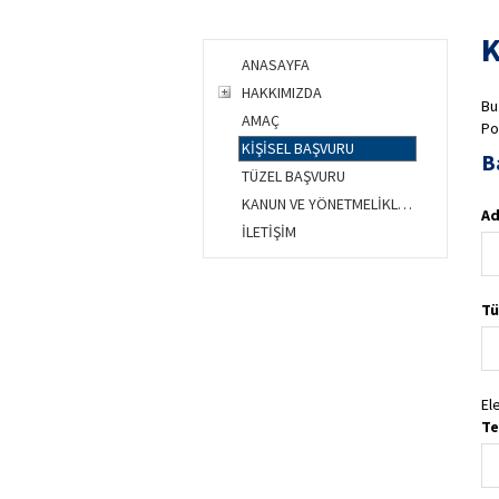
K
ANASAYFA
HAKKIMIZDA
Bu
AMAÇ
Po
KİŞİSEL BAŞVURU
B
TÜZEL BAŞVURU
KANUN VE YÖNETMELİKLER
Ad
İLETİŞİM
Tü
El
Te