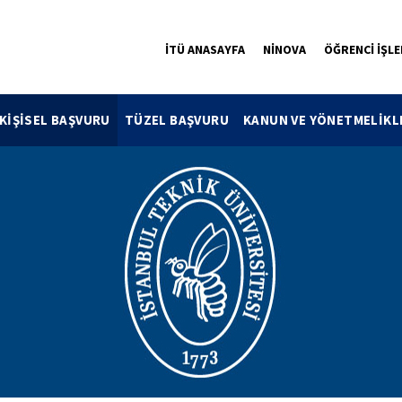
İTÜ ANASAYFA
NİNOVA
ÖĞRENCİ İŞLE
KİŞİSEL BAŞVURU
TÜZEL BAŞVURU
KANUN VE YÖNETMELİKL