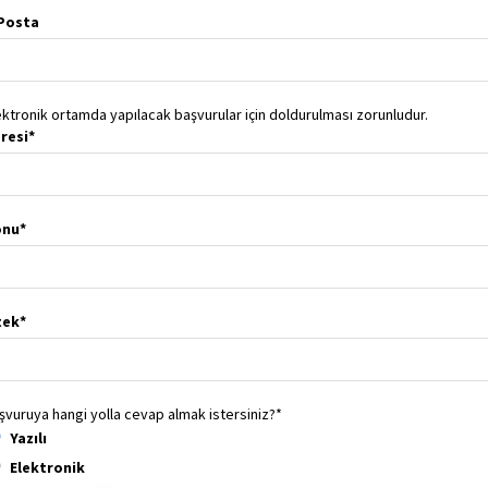
Posta
ektronik ortamda yapılacak başvurular için doldurulması zorunludur.
resi*
nu*
tek*
şvuruya hangi yolla cevap almak istersiniz?*
Yazılı
Elektronik