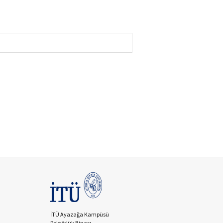
İTÜ Ayazağa Kampüsü
Rektörlük Binası